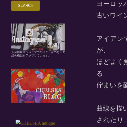
ヨーロッ
古いワイ
アイアン
が、
入荷情報やショップでの日々、味のある商
品の横顔をアップしています。
ほどよく
る
佇まいを
曲線を描
されたり