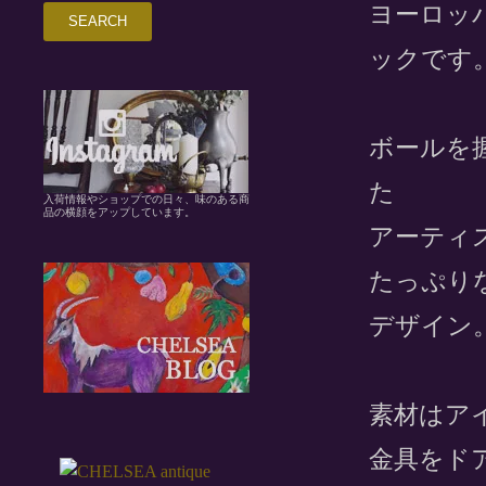
ヨーロッ
ックです
ボールを
た
入荷情報やショップでの日々、味のある商
品の横顔をアップしています。
アーティ
たっぷり
デザイン
素材はア
金具をド