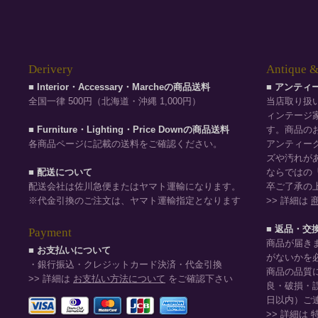
Derivery
Antique &
■ Interior・Accessary・Marcheの商品送料
■ アンテ
全国一律 500円（北海道・沖縄 1,000円）
当店取り扱
ィンテージ
■ Furniture・Lighting・Price Downの商品送料
す。商品の
各商品ページに記載の送料をご確認ください。
アンティー
ズや汚れが
■ 配送について
ならではの
配送会社は佐川急便またはヤマト運輸になります。
卒ご了承の
※代金引換のご注文は、ヤマト運輸指定となります
>> 詳細は
■ 返品・交
Payment
商品が届き
■ お支払いについて
がないかを
・銀行振込・クレジットカード決済・代金引換
商品の品質
>> 詳細は
お支払い方法について
をご確認下さい
良・破損・
日以内）ご
>> 詳細は