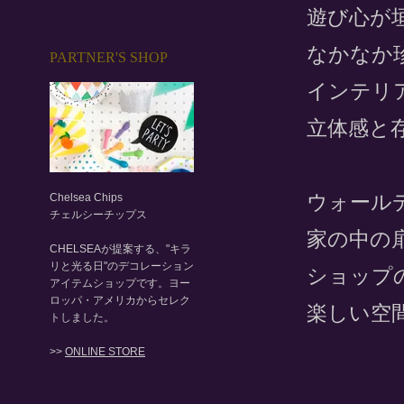
遊び心が
なかなか
PARTNER'S SHOP
インテリ
立体感と
ウォール
Chelsea Chips
チェルシーチップス
家の中の
CHELSEAが提案する、"キラ
リと光る日"のデコレーション
ショップ
アイテムショップです。ヨー
ロッパ・アメリカからセレク
楽しい空
トしました。
>>
ONLINE STORE