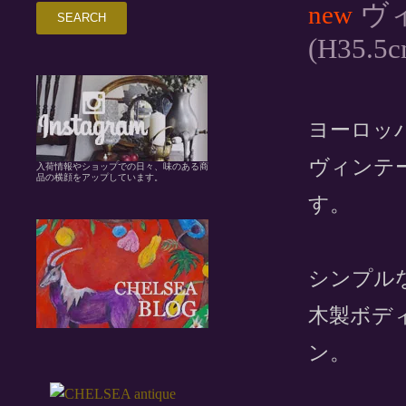
ヴィ
new
(H35.5c
ヨーロッ
ヴィンテ
入荷情報やショップでの日々、味のある商
品の横顔をアップしています。
す。
シンプル
木製ボデ
ン。