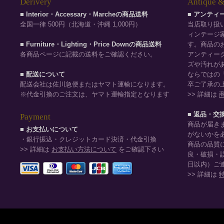
Derivery
Antique &
■ Interior・Accessary・Marcheの商品送料
■ アンテ
全国一律 500円（北海道・沖縄 1,000円）
当店取り扱
ィンテージ
■ Furniture・Lighting・Price Downの商品送料
す。商品の
各商品ページに記載の送料をご確認ください。
アンティー
ズや汚れが
■ 配送について
ならではの
配送会社は佐川急便またはヤマト運輸になります。
卒ご了承の
※代金引換のご注文は、ヤマト運輸指定となります
>> 詳細は
■ 返品・交
Payment
商品が届き
■ お支払いについて
がないかを
・銀行振込・クレジットカード決済・代金引換
商品の品質
>> 詳細は
お支払い方法について
をご確認下さい
良・破損・
日以内）ご
>> 詳細は