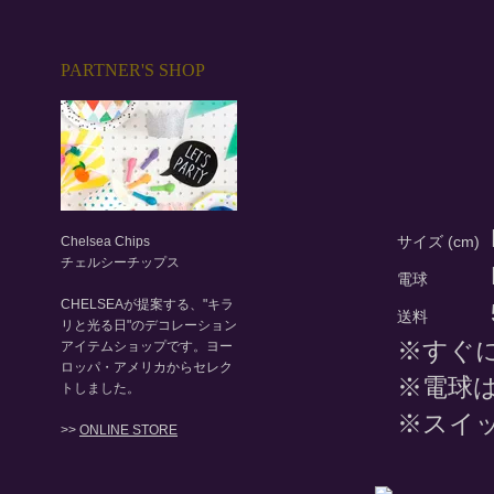
PARTNER'S SHOP
サイズ (cm)
Chelsea Chips
チェルシーチップス
電球
CHELSEAが提案する、"キラ
送料
リと光る日"のデコレーション
※すぐ
アイテムショップです。ヨー
ロッパ・アメリカからセレク
※電球
トしました。
※スイ
>>
ONLINE STORE