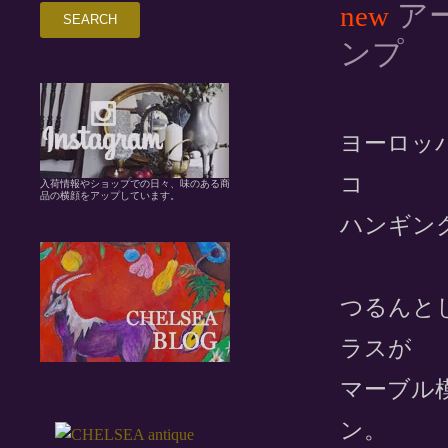
ア
new
ンプ
ヨーロッ
コ
入荷情報やショップでの日々、味のある商
品の横顔をアップしています。
ハンギン
つるんと
ラスが
マーブル
ン。