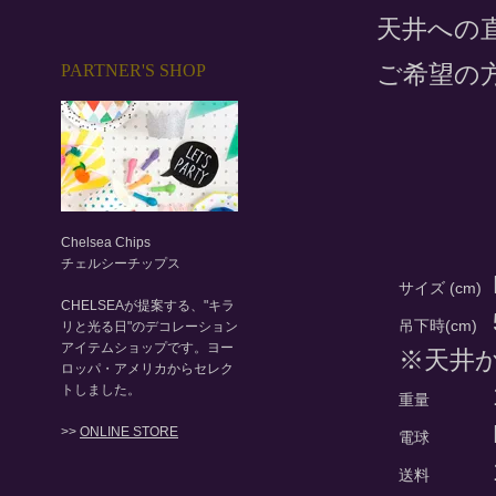
天井への
ご希望の
PARTNER'S SHOP
Chelsea Chips
チェルシーチップス
サイズ (cm)
CHELSEAが提案する、"キラ
吊下時(cm)
リと光る日"のデコレーション
アイテムショップです。ヨー
※天井
ロッパ・アメリカからセレク
トしました。
重量
>>
ONLINE STORE
電球
送料