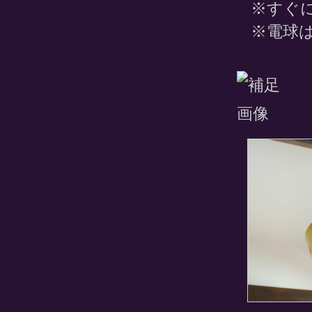
※すぐ
※電球