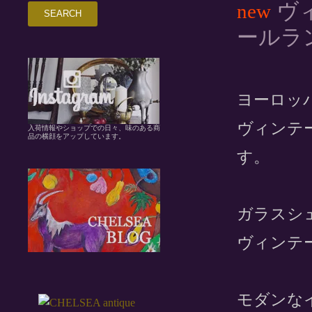
ヴィ
new
ールラ
ヨーロッ
ヴィンテ
入荷情報やショップでの日々、味のある商
品の横顔をアップしています。
す。
ガラスシ
ヴィンテ
モダンな