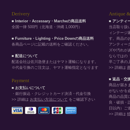
Derivery
Antique &
■ Interior・Accessary・Marcheの商品送料
■ アンテ
全国一律 500円（北海道・沖縄 1,000円）
当店取り扱
ィンテージ
■ Furniture・Lighting・Price Downの商品送料
す。商品の
各商品ページに記載の送料をご確認ください。
アンティー
ズや汚れが
■ 配送について
ならではの
配送会社は佐川急便またはヤマト運輸になります。
卒ご了承の
※代金引換のご注文は、ヤマト運輸指定となります
>> 詳細は
■ 返品・交
Payment
商品が届き
■ お支払いについて
がないかを
・銀行振込・クレジットカード決済・代金引換
商品の品質
>> 詳細は
お支払い方法について
をご確認下さい
良・破損・
日以内）ご
>> 詳細は