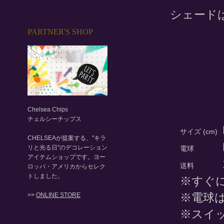
シェード
PARTNER'S SHOP
Chelsea Chips
チェルシーチップス
サイズ (cm)
CHELSEAが提案する、"キラ
リと光る日"のデコレーション
電球
アイテムショップです。ヨー
送料
ロッパ・アメリカからセレク
トしました。
※すぐ
※電球
>>
ONLINE STORE
※スイ