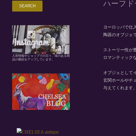
ハーフド
ヨーロッパで仕
陶器のオブジェ
ストーリー性が
入荷情報やショップでの日々、味のある商
ロマンティック
品の横顔をアップしています。
オブジェとして
玄関ホールやチ
与えてくれます