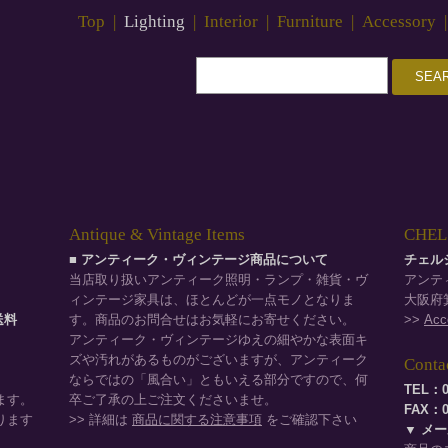
Top
|
Lighting
|
Interior
|
Furniture
|
Accessory
Antique & Vintage Items
CHELS
■ アンティーク・ヴィンテージ商品について
チェル
当店取り扱いアンティーク照明・ランプ・雑貨・ヴ
アンテ
ィンテージ家具は、ほとんどが一点モノとなりま
大阪府箕
品送料
す。商品のお問合せはお気軽にお寄せください。
>>
Acc
。
アンティーク・ヴィンテージゆえの細やかな表面キ
ズや汚れがあるものがございますが、アンティーク
Conta
ならではの「風合い」ともいえる部分ですので、何
TEL：0
ます。
卒ご了承の上ご注文くださいませ。
FAX：07
ります
>> 詳細は
商品に関する注意事項
をご確認下さい
▼ メ