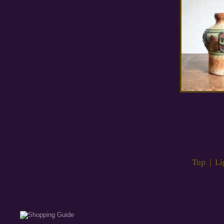
Top
|
Li