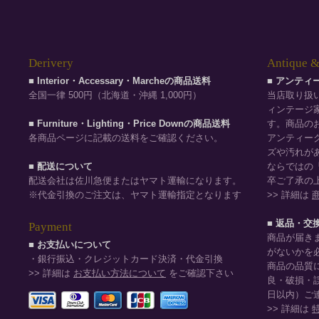
Derivery
Antique &
■ Interior・Accessary・Marcheの商品送料
■ アンテ
全国一律 500円（北海道・沖縄 1,000円）
当店取り扱
ィンテージ
■ Furniture・Lighting・Price Downの商品送料
す。商品の
各商品ページに記載の送料をご確認ください。
アンティー
ズや汚れが
■ 配送について
ならではの
配送会社は佐川急便またはヤマト運輸になります。
卒ご了承の
※代金引換のご注文は、ヤマト運輸指定となります
>> 詳細は
■ 返品・交
Payment
商品が届き
■ お支払いについて
がないかを
・銀行振込・クレジットカード決済・代金引換
商品の品質
>> 詳細は
お支払い方法について
をご確認下さい
良・破損・
日以内）ご
>> 詳細は