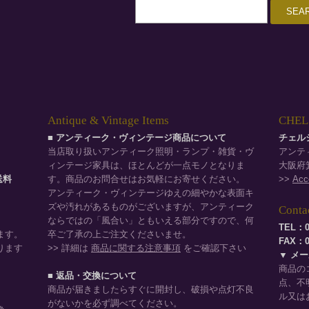
Antique & Vintage Items
CHELS
■ アンティーク・ヴィンテージ商品について
チェル
当店取り扱いアンティーク照明・ランプ・雑貨・ヴ
アンテ
ィンテージ家具は、ほとんどが一点モノとなりま
大阪府箕
品送料
す。商品のお問合せはお気軽にお寄せください。
>>
Acc
。
アンティーク・ヴィンテージゆえの細やかな表面キ
ズや汚れがあるものがございますが、アンティーク
Conta
ならではの「風合い」ともいえる部分ですので、何
TEL：0
ます。
卒ご了承の上ご注文くださいませ。
FAX：07
ります
>> 詳細は
商品に関する注意事項
をご確認下さい
▼ メ
商品の
■ 返品・交換について
点、不
商品が届きましたらすぐに開封し、破損や点灯不良
ル又は
がないかを必ず調べてください。