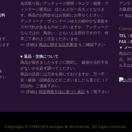
当店取り扱いアンティーク照明・ランプ・雑貨・ヴ
アンテ
ィンテージ家具は、ほとんどが一点モノとなりま
大阪府箕
品送料
す。商品のお問合せはお気軽にお寄せください。
>>
Acc
。
アンティーク・ヴィンテージゆえの細やかな表面キ
ズや汚れがあるものがございますが、アンティーク
Conta
ならではの「風合い」ともいえる部分ですので、何
TEL：0
ます。
卒ご了承の上ご注文くださいませ。
FAX：07
ります
>> 詳細は
商品に関する注意事項
をご確認下さい
▼ メ
商品の
■ 返品・交換について
点、不
商品が届きましたらすぐに開封し、破損や点灯不良
ル又は
がないかを必ず調べてください。
換
商品の品質には万全を期しておりますが、万一不
さい
良・破損・誤納品などがございましたら直ぐに（７
日以内）ご連絡下さい。
>> 詳細は
特定商取引法に基づく表記
をご覧下さい
Copyright © CHELSEA antique & decoration, All rights reserved.