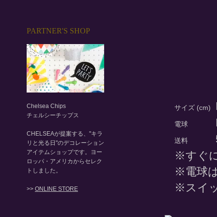
PARTNER'S SHOP
Chelsea Chips
サイズ (cm)
チェルシーチップス
電球
CHELSEAが提案する、"キラ
送料
リと光る日"のデコレーション
アイテムショップです。ヨー
※すぐ
ロッパ・アメリカからセレク
※電球
トしました。
※スイ
>>
ONLINE STORE