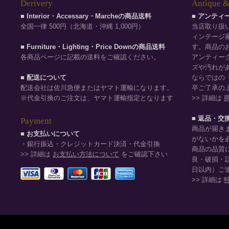
Derivery
Antique &
■ Interior・Accessary・Marcheの商品送料
■ アンテ
全国一律 500円（北海道・沖縄 1,000円）
当店取り扱
ィンテージ
■ Furniture・Lighting・Price Downの商品送料
す。商品の
各商品ページに記載の送料をご確認ください。
アンティー
ズや汚れが
■ 配送について
ならではの
配送会社は佐川急便またはヤマト運輸になります。
卒ご了承の
※代金引換のご注文は、ヤマト運輸指定となります
>> 詳細は
■ 返品・交
Payment
商品が届き
■ お支払いについて
がないかを
・銀行振込・クレジットカード決済・代金引換
商品の品質
>> 詳細は
お支払い方法について
をご確認下さい
良・破損・
日以内）ご
>> 詳細は