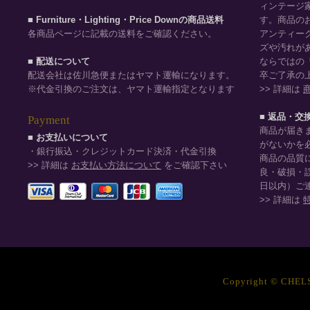
ィンテージ
■ Furniture・Lighting・Price Downの商品送料
す。商品の
各商品ページに記載の送料をご確認ください。
アンティー
ズや汚れが
■ 配送について
ならではの
配送会社は佐川急便またはヤマト運輸になります。
卒ご了承の
※代金引換のご注文は、ヤマト運輸指定となります
>> 詳細は
■ 返品・交
Payment
商品が届き
■ お支払いについて
がないかを
・銀行振込・クレジットカード決済・代金引換
商品の品質
>> 詳細は
お支払い方法について
をご確認下さい
良・破損・
日以内）ご
>> 詳細は
Copyright © CHELSE