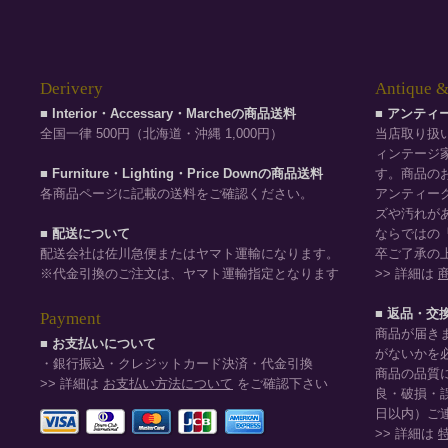
Derivery
Antique &
■ Interior・Accessary・Marcheの商品送料
■ アンテ
全国一律 500円（北海道・沖縄 1,000円）
当店取り扱
ィンテージ
■ Furniture・Lighting・Price Downの商品送料
す。商品の
各商品ページに記載の送料をご確認ください。
アンティー
ズや汚れが
■ 配送について
ならではの
配送会社は佐川急便またはヤマト運輸になります。
卒ご了承の
※代金引換のご注文は、ヤマト運輸指定となります
>> 詳細は
■ 返品・交
Payment
商品が届き
■ お支払いについて
がないかを
・銀行振込・クレジットカード決済・代金引換
商品の品質
>> 詳細は
お支払い方法について
をご確認下さい
良・破損・
日以内）ご
>> 詳細は