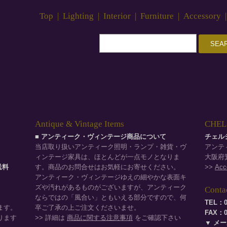
Top
|
Lighting
|
Interior
|
Furniture
|
Accessory
Antique & Vintage Items
CHELS
■ アンティーク・ヴィンテージ商品について
チェル
当店取り扱いアンティーク照明・ランプ・雑貨・ヴ
アンテ
ィンテージ家具は、ほとんどが一点モノとなりま
大阪府箕
品送料
す。商品のお問合せはお気軽にお寄せください。
>>
Acc
。
アンティーク・ヴィンテージゆえの細やかな表面キ
ズや汚れがあるものがございますが、アンティーク
Conta
ならではの「風合い」ともいえる部分ですので、何
TEL：0
ます。
卒ご了承の上ご注文くださいませ。
FAX：07
ります
>> 詳細は
商品に関する注意事項
をご確認下さい
▼ メ