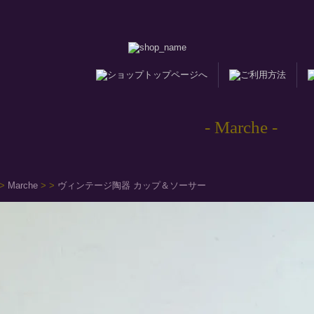
- Marche -
>
Marche
>
>
ヴィンテージ陶器 カップ＆ソーサー