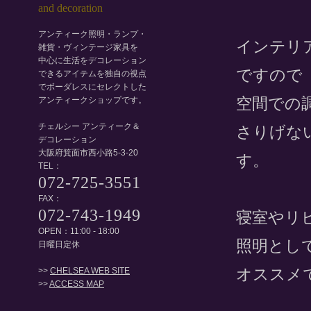
アンティーク照明・ランプ・
インテリ
雑貨・ヴィンテージ家具を
中心に生活をデコレーション
ですので
できるアイテムを独自の視点
でボーダレスにセレクトした
空間での
アンティークショップです。
チェルシー アンティーク＆
さりげな
デコレーション
大阪府箕面市西小路5-3-20
す。
TEL：
072-725-3551
FAX：
072-743-1949
寝室やリ
OPEN：11:00 - 18:00
照明とし
日曜日定休
オススメ
>>
CHELSEA WEB SITE
>>
ACCESS MAP