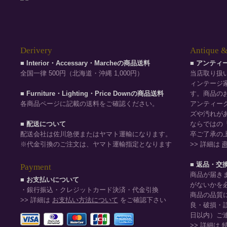
Derivery
Antique &
■ Interior・Accessary・Marcheの商品送料
■ アンテ
全国一律 500円（北海道・沖縄 1,000円）
当店取り扱
ィンテージ
■ Furniture・Lighting・Price Downの商品送料
す。商品の
各商品ページに記載の送料をご確認ください。
アンティー
ズや汚れが
■ 配送について
ならではの
配送会社は佐川急便またはヤマト運輸になります。
卒ご了承の
※代金引換のご注文は、ヤマト運輸指定となります
>> 詳細は
■ 返品・交
Payment
商品が届き
■ お支払いについて
がないかを
・銀行振込・クレジットカード決済・代金引換
商品の品質
>> 詳細は
お支払い方法について
をご確認下さい
良・破損・
日以内）ご
>> 詳細は