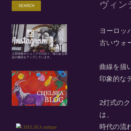
ヴィン
ヨーロッ
古いウォ
入荷情報やショップでの日々、味のある商
品の横顔をアップしています。
曲線を描
印象的な
2灯式の
は、
時代の流