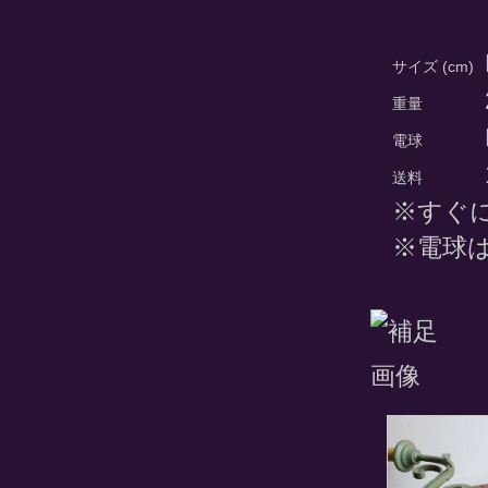
サイズ (cm)
重量
電球
送料
※すぐ
※電球