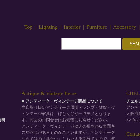
Top
|
Lighting
|
Interior
|
Furniture
|
Accessory
Antique & Vintage Items
CHELS
■ アンティーク・ヴィンテージ商品について
チェル
当店取り扱いアンティーク照明・ランプ・雑貨・ヴ
アンテ
ィンテージ家具は、ほとんどが一点モノとなりま
大阪府箕
品送料
す。商品のお問合せはお気軽にお寄せください。
>>
Acc
。
アンティーク・ヴィンテージゆえの細やかな表面キ
ズや汚れがあるものがございますが、アンティーク
Conta
ならではの「風合い」ともいえる部分ですので、何