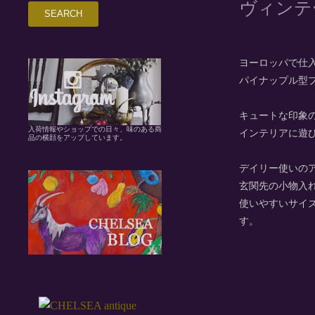
ヴィンテ
ヨーロッパで仕
パイナップル型
キュートな印象
入荷情報やショップでの日々、味のある商
インテリアに遊
品の横顔をアップしています。
デイリー使いの
玄関先の小物入
使いやすいサイ
す。