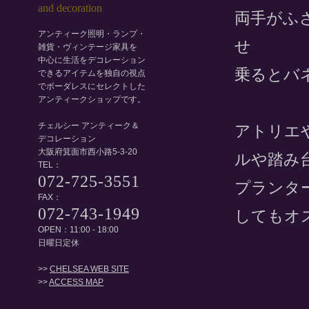
両手がふ
アンティーク照明・ランプ・
せ
雑貨・ヴィンテージ家具を
中心に生活をデコレーション
乗るとバ
できるアイテムを独自の視点
でボーダレスにセレクトした
アンティークショップです。
チェルシー アンティーク＆
アトリエ
デコレーション
大阪府箕面市西小路5-3-20
ルや踏み
TEL：
072-725-3551
プランタ
FAX：
072-743-1949
してもオ
OPEN：11:00 - 18:00
日曜日定休
>>
CHELSEA WEB SITE
>>
ACCESS MAP